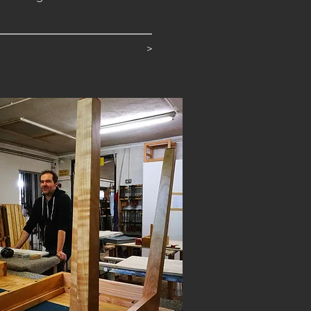
ehr...
>