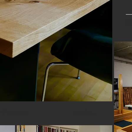
m
re Formen
mehr...