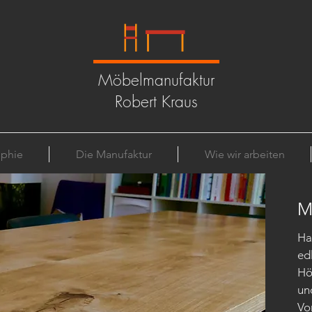
Möbelmanufaktur
Robert Kraus
ophie
Die Manufaktur
Wie wir arbeiten
M
Ha
ed
Hö
un
Vo